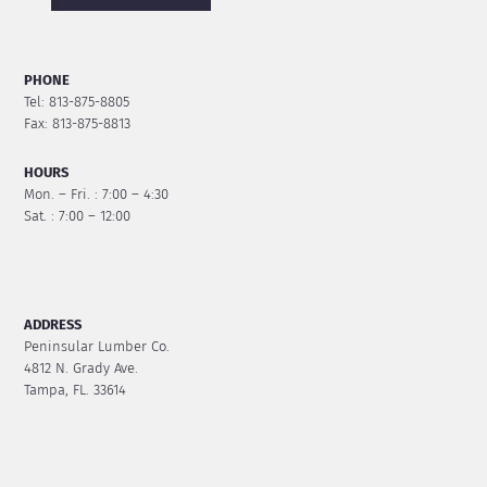
PHONE
Tel: 813-875-8805
Fax: 813-875-8813
HOURS
Mon. – Fri. : 7:00 – 4:30
Sat. : 7:00 – 12:00
ADDRESS
Peninsular Lumber Co.
4812 N. Grady Ave.
Tampa, FL. 33614