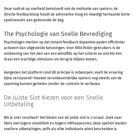
Deze nadruk op snelheid beïnvloedt ook de motivatie van spelers; de
directe feedbackloop houdt de adrenaline hoog en moedigt herhaalde korte
speelsessies aan gedurende de dag.
The Psychologie van Snelle Bevrediging
Psychologen merken op dat instant feedback dopamine‑paden efficiënter
activeert dan uitgestelde beloningen. Voor Wild Robin-gebruikers is de
voldoening van het zien van een winstflits op het scherm na slechts één
draai een krachtige stimulans om terug te blijven komen.
Aangezien het platform rond dit principe is ontworpen, voelt de ervaring
bijna verslavend—hoewel verantwoordelijke spelers nog steeds van de
spanning kunnen genieten zonder de controle te verliezen.
De Juiste Slot Kiezen voor een Snelle
Uitbetaling
Wil je snel resultaat? Het kiezen van de juiste slot is cruciaal. Zoek naar
titels met lagere volatiliteit en hogere hitfrequencies; deze spellen bieden
snellere uitbetalingen, zelfs als elke individuele winst bescheiden is.