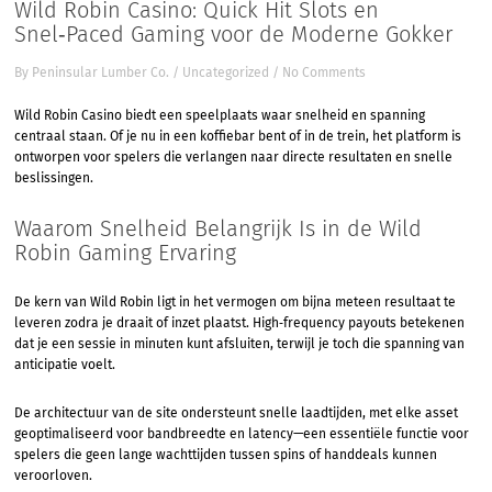
Wild Robin Casino: Quick Hit Slots en
Snel‑Paced Gaming voor de Moderne Gokker
By
Peninsular Lumber Co.
/
Uncategorized
/
No Comments
Wild Robin Casino biedt een speelplaats waar snelheid en spanning
centraal staan. Of je nu in een koffiebar bent of in de trein, het platform is
ontworpen voor spelers die verlangen naar directe resultaten en snelle
beslissingen.
Waarom Snelheid Belangrijk Is in de Wild
Robin Gaming Ervaring
De kern van Wild Robin ligt in het vermogen om bijna meteen resultaat te
leveren zodra je draait of inzet plaatst. High‑frequency payouts betekenen
dat je een sessie in minuten kunt afsluiten, terwijl je toch die spanning van
anticipatie voelt.
De architectuur van de site ondersteunt snelle laadtijden, met elke asset
geoptimaliseerd voor bandbreedte en latency—een essentiële functie voor
spelers die geen lange wachttijden tussen spins of handdeals kunnen
veroorloven.