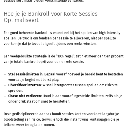
sessies kort, maar bieden verschillende sensaties.
Hoe je je Bankroll voor Korte Sessies
Optimaliseert
Een goed beheerde bankroll is essentieel bij het spelen van high‑intensity
spellen. De truc is om fondsen per sessie te alloceren, niet per spel; zo
voorkom je dat je teveel uitgeeft tijdens een reeks winsten.
Een veelgebruikte strategie is de “10% regel”: zet niet meer dan tien procent
van je totale bankroll opzij voor een enkele sessie.
Stel sessielimieten in:
Bepaal vooraf hoeveel je bereid bent te besteden
voordat je begint met burst play.
Diversifieer inzetten:
Wissel inzetgroottes tussen spellen om risico te
spreiden.
Chase niet verliezen:
Houd je aan vooraf ingestelde limieten, zelfs als je
onder druk staat om snel te herstellen.
Deze gedisciplineerde aanpak houdt sessies kort en voorkomt langdurige
blootstelling aan risico, terwijl je toch die instant wins kunt najagen die je
telkens weer terug laten komen.