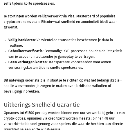
zelfs tijdens korte speelsessies.
Je stortingen worden veilig verwerkt via Visa, Mastercard of populaire
cryptocurrencies zoals Bitcoin—wat snelheid en anonimiteit biedt waar
gewenst.
Veilig bankieren:
Versleutelde transacties beschermen je data in
realtime.
Gebruikersverificatie:
Eenvoudige KYC-processen houden de integriteit
van je account intact zonder je gameplay te vertragen.
Geen verborgen kosten:
Transparante voorwaarden voorkomen
verrassingskosten tijdens snelle speelsessies.
Dit nalevingskader stelt je in staat je te richten op wat het belangrijkst is—
snelle wins—zonder je zorgen te maken over juridische valkuilen of
beveiligingsinbreuken.
Uitkerings Snelheid Garantie
Opnames tot €1500 per dag worden binnen een uur verwerkt bij gebruik van
crypto-opties; opnames via creditcard worden meestal binnen 48 uur
verwerkt—beide snel genoeg voor spelers die waarde hechten aan directe
liquiditeit na een korte winst‑sessie.