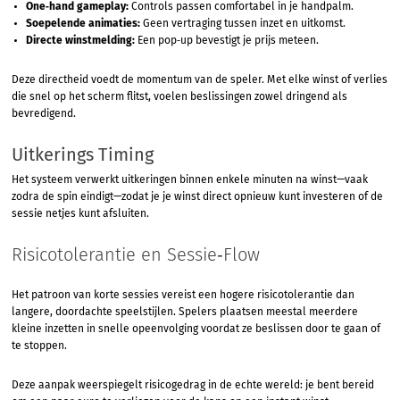
One‑hand gameplay:
Controls passen comfortabel in je handpalm.
Soepelende animaties:
Geen vertraging tussen inzet en uitkomst.
Directe winstmelding:
Een pop‑up bevestigt je prijs meteen.
Deze directheid voedt de momentum van de speler. Met elke winst of verlies
die snel op het scherm flitst, voelen beslissingen zowel dringend als
bevredigend.
Uitkerings Timing
Het systeem verwerkt uitkeringen binnen enkele minuten na winst—vaak
zodra de spin eindigt—zodat je je winst direct opnieuw kunt investeren of de
sessie netjes kunt afsluiten.
Risicotolerantie en Sessie‑Flow
Het patroon van korte sessies vereist een hogere risicotolerantie dan
langere, doordachte speelstijlen. Spelers plaatsen meestal meerdere
kleine inzetten in snelle opeenvolging voordat ze beslissen door te gaan of
te stoppen.
Deze aanpak weerspiegelt risicogedrag in de echte wereld: je bent bereid