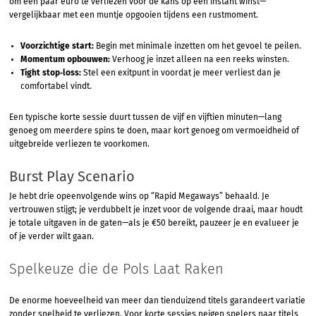
om een paar euro te verliezen voor de kans op een instant winst—
vergelijkbaar met een muntje opgooien tijdens een rustmoment.
Voorzichtige start:
Begin met minimale inzetten om het gevoel te peilen.
Momentum opbouwen:
Verhoog je inzet alleen na een reeks winsten.
Tight stop‑loss:
Stel een exitpunt in voordat je meer verliest dan je
comfortabel vindt.
Een typische korte sessie duurt tussen de vijf en vijftien minuten—lang
genoeg om meerdere spins te doen, maar kort genoeg om vermoeidheid of
uitgebreide verliezen te voorkomen.
Burst Play Scenario
Je hebt drie opeenvolgende wins op “Rapid Megaways” behaald. Je
vertrouwen stijgt; je verdubbelt je inzet voor de volgende draai, maar houdt
je totale uitgaven in de gaten—als je €50 bereikt, pauzeer je en evalueer je
of je verder wilt gaan.
Spelkeuze die de Pols Laat Raken
De enorme hoeveelheid van meer dan tienduizend titels garandeert variatie
zonder snelheid te verliezen. Voor korte sessies neigen spelers naar titels