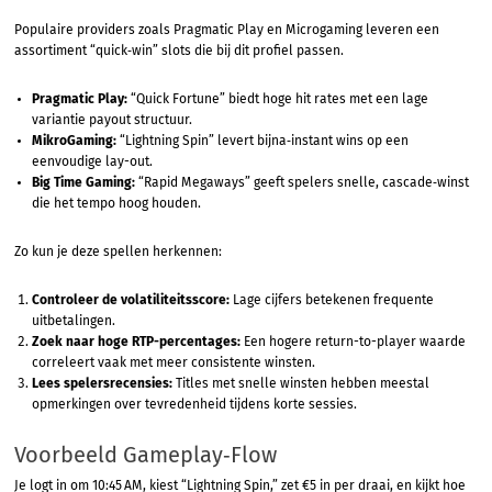
Populaire providers zoals Pragmatic Play en Microgaming leveren een
assortiment “quick‑win” slots die bij dit profiel passen.
Pragmatic Play:
“Quick Fortune” biedt hoge hit rates met een lage
variantie payout structuur.
MikroGaming:
“Lightning Spin” levert bijna‑instant wins op een
eenvoudige lay-out.
Big Time Gaming:
“Rapid Megaways” geeft spelers snelle, cascade‑winst
die het tempo hoog houden.
Zo kun je deze spellen herkennen:
Controleer de volatiliteitsscore:
Lage cijfers betekenen frequente
uitbetalingen.
Zoek naar hoge RTP-percentages:
Een hogere return-to-player waarde
correleert vaak met meer consistente winsten.
Lees spelersrecensies:
Titles met snelle winsten hebben meestal
opmerkingen over tevredenheid tijdens korte sessies.
Voorbeeld Gameplay‑Flow
Je logt in om 10:45 AM, kiest “Lightning Spin,” zet €5 in per draai, en kijkt hoe