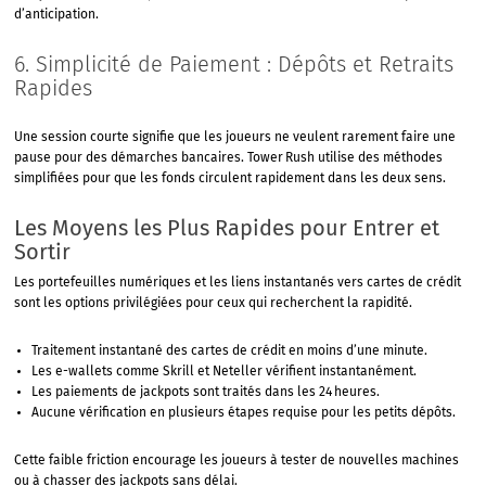
d’anticipation.
6. Simplicité de Paiement : Dépôts et Retraits
Rapides
Une session courte signifie que les joueurs ne veulent rarement faire une
pause pour des démarches bancaires. Tower Rush utilise des méthodes
simplifiées pour que les fonds circulent rapidement dans les deux sens.
Les Moyens les Plus Rapides pour Entrer et
Sortir
Les portefeuilles numériques et les liens instantanés vers cartes de crédit
sont les options privilégiées pour ceux qui recherchent la rapidité.
Traitement instantané des cartes de crédit en moins d’une minute.
Les e-wallets comme Skrill et Neteller vérifient instantanément.
Les paiements de jackpots sont traités dans les 24 heures.
Aucune vérification en plusieurs étapes requise pour les petits dépôts.
Cette faible friction encourage les joueurs à tester de nouvelles machines
ou à chasser des jackpots sans délai.