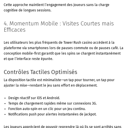
Cette approche maintient l’engagement des joueurs sans la charge
cognitive de longues sessions.
4. Momentum Mobile : Visites Courtes mais
Efficaces
Les utilisateurs les plus fréquents de Tower Rush casino accèdent à la
plateforme via smartphones lors de pauses commute ou de pauses café. La
conception mobile-first garantit que les spins se chargent instantanément
et que l’interface reste épurée.
Contrôles Tactiles Optimisés
La disposition tactile est minimaliste—un tap pour tourner, un tap pour
ajuster la mise—rendant le jeu sans effort en déplacement.
Design réactif sur iOS et Android.
Temps de chargement rapides même sur connexions 3G.
Fonction auto‑spin en un clic pour un jeu continu.
Notifications push pour alertes instantanées de jackpot.
Les joueurs apprécient de pouvoir reprendre là où ils se sont arrêtés sans