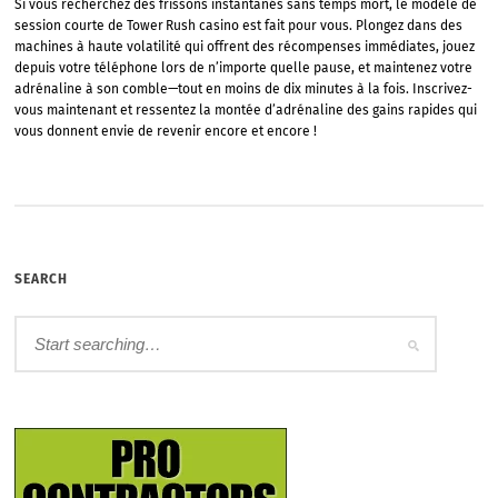
Si vous recherchez des frissons instantanés sans temps mort, le modèle de
session courte de Tower Rush casino est fait pour vous. Plongez dans des
machines à haute volatilité qui offrent des récompenses immédiates, jouez
depuis votre téléphone lors de n’importe quelle pause, et maintenez votre
adrénaline à son comble—tout en moins de dix minutes à la fois. Inscrivez-
vous maintenant et ressentez la montée d’adrénaline des gains rapides qui
vous donnent envie de revenir encore et encore !
SEARCH