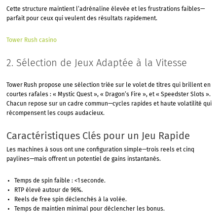
Cette structure maintient l’adrénaline élevée et les frustrations faibles—
parfait pour ceux qui veulent des résultats rapidement.
Tower Rush casino
2. Sélection de Jeux Adaptée à la Vitesse
Tower Rush propose une sélection triée sur le volet de titres qui brillent en
courtes rafales : « Mystic Quest », « Dragon’s Fire », et « Speedster Slots ».
Chacun repose sur un cadre commun—cycles rapides et haute volatilité qui
récompensent les coups audacieux.
Caractéristiques Clés pour un Jeu Rapide
Les machines à sous ont une configuration simple—trois reels et cinq
paylines—mais offrent un potentiel de gains instantanés.
Temps de spin faible : <1 seconde.
RTP élevé autour de 96%.
Reels de free spin déclenchés à la volée.
Temps de maintien minimal pour déclencher les bonus.