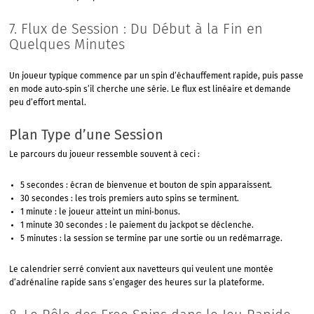
7. Flux de Session : Du Début à la Fin en
Quelques Minutes
Un joueur typique commence par un spin d’échauffement rapide, puis passe
en mode auto‑spin s’il cherche une série. Le flux est linéaire et demande
peu d’effort mental.
Plan Type d’une Session
Le parcours du joueur ressemble souvent à ceci :
5 secondes : écran de bienvenue et bouton de spin apparaissent.
30 secondes : les trois premiers auto spins se terminent.
1 minute : le joueur atteint un mini‑bonus.
1 minute 30 secondes : le paiement du jackpot se déclenche.
5 minutes : la session se termine par une sortie ou un redémarrage.
Le calendrier serré convient aux navetteurs qui veulent une montée
d’adrénaline rapide sans s’engager des heures sur la plateforme.