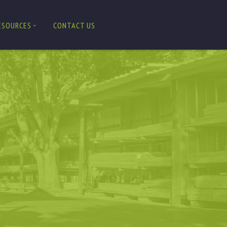
ESOURCES
CONTACT US