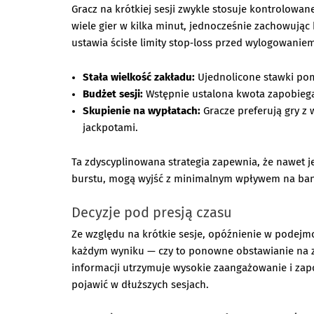
Gracz na krótkiej sesji zwykle stosuje kontrolowa
wiele gier w kilka minut, jednocześnie zachowując 
ustawia ścisłe limity stop‑loss przed wylogowaniem
Stała wielkość zakładu:
Ujednolicone stawki po
Budżet sesji:
Wstępnie ustalona kwota zapobiega 
Skupienie na wypłatach:
Gracze preferują gry z
jackpotami.
Ta zdyscyplinowana strategia zapewnia, że nawet j
burstu, mogą wyjść z minimalnym wpływem na ban
Decyzje pod presją czasu
Ze względu na krótkie sesje, opóźnienie w podejmo
każdym wyniku — czy to ponowne obstawianie na zwy
informacji utrzymuje wysokie zaangażowanie i za
pojawić w dłuższych sesjach.