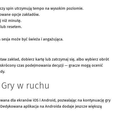
nczy spin utrzymują tempo na wysokim poziomie.
zowane opcje zakładów.
j niż minutę.
lub resetem.
sesja może być świeża i angażująca.
aw zakład, dobierz kartę lub zatrzymaj się, albo wybierz obrót
a skrócony czas podejmowania decyzji — gracze mogą ocenić
dy.
 Gry w ruchu
wana dla ekranów iOS i Android, pozwalając na kontynuację gry
. Dedykowana aplikacja na Androida dodaje jeszcze większą