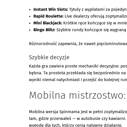
Instant Win Slots:
Tytuły z wypłatami za pojedy
Rapid Roulette:
Live dealerzy oferują zoptymali
Mini Blackjack:
Krótkie ręce kończące się w mnie
Bingo Blitz:
Szybkie rundy kończące się wygraną 
Różnorodność zapewnia, że nawet pięciominutowa 
Szybkie decyzje
Każda gra zawiera proste mechaniki decyzyjne: post
bębna. Ta prostota przekłada się bezpośrednio n
wyniki niemal natychmiast i przejść do kolejnej run
Mobilna mistrzostwo:
Mobilna wersja Spinmama jest w pełni zoptymalizo
tam, gdzie przerwałeś — w autobusie czy kawiarni
wygodę dla tych, którzy cenią natywne działanie.