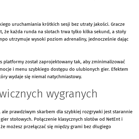
iego uruchamiania krótkich sesji bez utraty jakości. Gracze
t, że każda runda na slotach trwa tylko kilka sekund, a stoły
tempo utrzymuje wysoki poziom adrenaliny, jednocześnie dając
ejs platformy został zaprojektowany tak, aby zminimalizować
omocje i menu szybkiego dostępu do ulubionych gier. Efektem
który wydaje się niemal natychmiastowy.
awicznych wygranych
ale prawdziwym skarbem dla szybkiej rozgrywki jest starannie
 gier stołowych. Połączenie klasycznych slotów od NetEnt i
 że możesz przełączać się między grami bez długiego