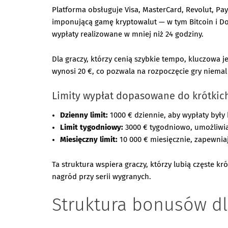
Platforma obsługuje Visa, MasterCard, Revolut, Pays
imponującą gamę kryptowalut — w tym Bitcoin i Do
wypłaty realizowane w mniej niż 24 godziny.
Dla graczy, którzy cenią szybkie tempo, kluczowa
wynosi 20 €, co pozwala na rozpoczęcie gry niema
Limity wypłat dopasowane do krótkich
Dzienny limit:
1000 € dziennie, aby wypłaty były
Limit tygodniowy:
3000 € tygodniowo, umożliwia
Miesięczny limit:
10 000 € miesięcznie, zapewniaj
Ta struktura wspiera graczy, którzy lubią częste kr
nagród przy serii wygranych.
Struktura bonusów dla