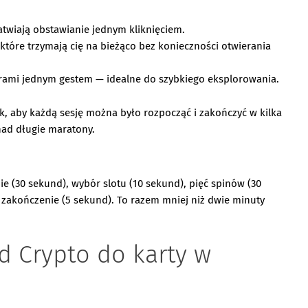
atwiają obstawianie jednym kliknięciem.
óre trzymają cię na bieżąco bez konieczności otwierania
rami jednym gestem — idealne do szybkiego eksplorowania.
, aby każdą sesję można było rozpocząć i zakończyć w kilka
nad długie maratony.
 (30 sekund), wybór slotu (10 sekund), pięć spinów (30
zakończenie (5 sekund). To razem mniej niż dwie minuty
d Crypto do karty w