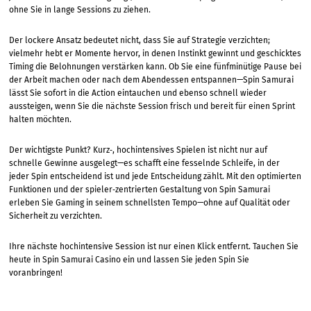
ohne Sie in lange Sessions zu ziehen.
Der lockere Ansatz bedeutet nicht, dass Sie auf Strategie verzichten;
vielmehr hebt er Momente hervor, in denen Instinkt gewinnt und geschicktes
Timing die Belohnungen verstärken kann. Ob Sie eine fünfminütige Pause bei
der Arbeit machen oder nach dem Abendessen entspannen—Spin Samurai
lässt Sie sofort in die Action eintauchen und ebenso schnell wieder
aussteigen, wenn Sie die nächste Session frisch und bereit für einen Sprint
halten möchten.
Der wichtigste Punkt? Kurz‑, hochintensives Spielen ist nicht nur auf
schnelle Gewinne ausgelegt—es schafft eine fesselnde Schleife, in der
jeder Spin entscheidend ist und jede Entscheidung zählt. Mit den optimierten
Funktionen und der spieler‑zentrierten Gestaltung von Spin Samurai
erleben Sie Gaming in seinem schnellsten Tempo—ohne auf Qualität oder
Sicherheit zu verzichten.
Ihre nächste hochintensive Session ist nur einen Klick entfernt. Tauchen Sie
heute in Spin Samurai Casino ein und lassen Sie jeden Spin Sie
voranbringen!