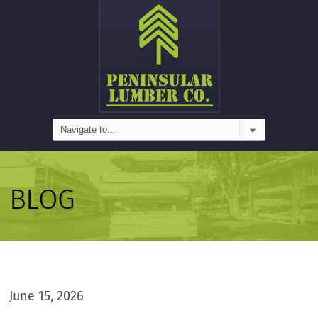
BLOG
June 15, 2026