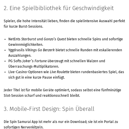
2. Eine Spielbibliothek für Geschwindigkeit
Spieler, die hohe Intensität lieben, finden die spielintensive Auswahl perfekt
für kurze Burst‑Sessions.
NetEnts
Starburst
und
Gonzo’s Quest
bieten schnelle Spins und sofortige
Gewinnmöglichkeiten.
Yggdrasils
Vikings Go Berzerk
bietet schnelle Runden mit eskalierenden
Auszahlungen.
PG Softs
Joker’s Fortune
überzeugt mit schnellen Walzen und
Überraschungs‑Multiplikatoren.
Live-Casino-Optionen wie
Live Roulette
bieten rundenbasiertes Spiel, das
sich gut in eine kurze Pause einfügt.
Jeder Titel ist für mobile Geräte optimiert, sodass selbst eine fünfminütige
Slot‑Session scharf und reaktionsschnell bleibt.
3. Mobile‑First Design: Spin Überall
Die Spin Samurai App ist mehr als nur ein Download; sie ist ein Portal zu
sofortigen Nervenkitzeln.