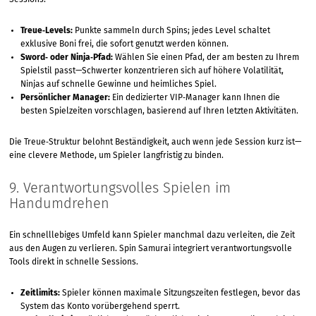
Sessions.
Treue‑Levels:
Punkte sammeln durch Spins; jedes Level schaltet
exklusive Boni frei, die sofort genutzt werden können.
Sword‑ oder Ninja‑Pfad:
Wählen Sie einen Pfad, der am besten zu Ihrem
Spielstil passt—Schwerter konzentrieren sich auf höhere Volatilität,
Ninjas auf schnelle Gewinne und heimliches Spiel.
Persönlicher Manager:
Ein dedizierter VIP‑Manager kann Ihnen die
besten Spielzeiten vorschlagen, basierend auf Ihren letzten Aktivitäten.
Die Treue‑Struktur belohnt Beständigkeit, auch wenn jede Session kurz ist—
eine clevere Methode, um Spieler langfristig zu binden.
9. Verantwortungsvolles Spielen im
Handumdrehen
Ein schnelllebiges Umfeld kann Spieler manchmal dazu verleiten, die Zeit
aus den Augen zu verlieren. Spin Samurai integriert verantwortungsvolle
Tools direkt in schnelle Sessions.
Zeitlimits:
Spieler können maximale Sitzungszeiten festlegen, bevor das
System das Konto vorübergehend sperrt.