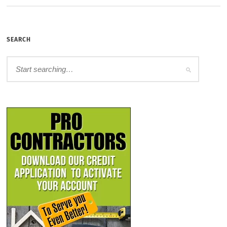
SEARCH