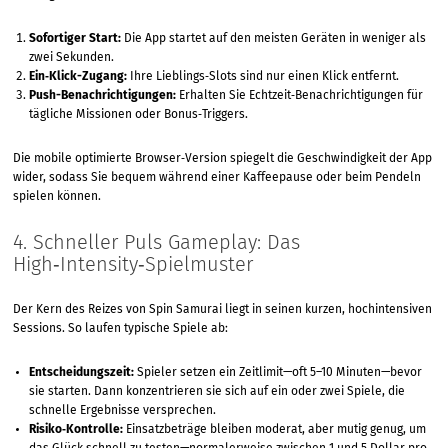
Sofortiger Start:
Die App startet auf den meisten Geräten in weniger als
zwei Sekunden.
Ein‑Klick-Zugang:
Ihre Lieblings‑Slots sind nur einen Klick entfernt.
Push-Benachrichtigungen:
Erhalten Sie Echtzeit‑Benachrichtigungen für
tägliche Missionen oder Bonus‑Triggers.
Die mobile optimierte Browser‑Version spiegelt die Geschwindigkeit der App
wider, sodass Sie bequem während einer Kaffeepause oder beim Pendeln
spielen können.
4. Schneller Puls Gameplay: Das
High‑Intensity‑Spielmuster
Der Kern des Reizes von Spin Samurai liegt in seinen kurzen, hochintensiven
Sessions. So laufen typische Spiele ab:
Entscheidungszeit:
Spieler setzen ein Zeitlimit—oft 5–10 Minuten—bevor
sie starten. Dann konzentrieren sie sich auf ein oder zwei Spiele, die
schnelle Ergebnisse versprechen.
Risiko‑Kontrolle:
Einsatzbeträge bleiben moderat, aber mutig genug, um