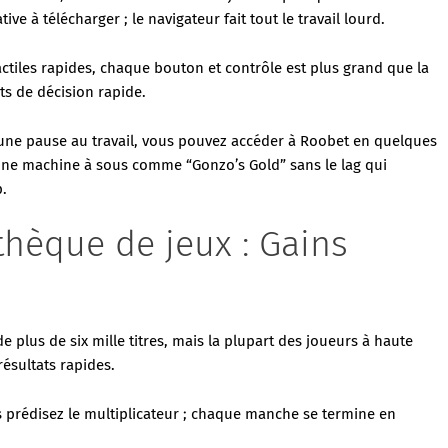
ive à télécharger ; le navigateur fait tout le travail lourd.
actiles rapides, chaque bouton et contrôle est plus grand que la
s de décision rapide.
une pause au travail, vous pouvez accéder à Roobet en quelques
une machine à sous comme “Gonzo’s Gold” sans le lag qui
.
othèque de jeux : Gains
e plus de six mille titres, mais la plupart des joueurs à haute
résultats rapides.
s prédisez le multiplicateur ; chaque manche se termine en