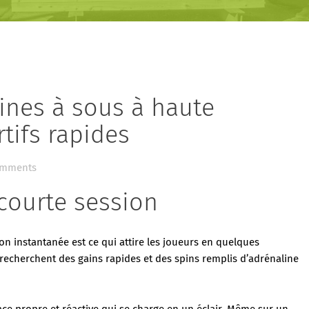
ines à sous à haute
rtifs rapides
omments
 courte session
on instantanée est ce qui attire les joueurs en quelques
recherchent des gains rapides et des spins remplis d’adrénaline