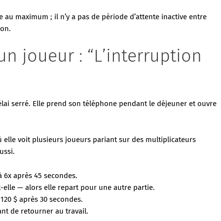
 au maximum ; il n’y a pas de période d’attente inactive entre
ion.
un joueur : “L’interruption
délai serré. Elle prend son téléphone pendant le déjeuner et ouvre
 elle voit plusieurs joueurs pariant sur des multiplicateurs
ussi.
à 6x après 45 secondes.
-elle — alors elle repart pour une autre partie.
 120 $ après 30 secondes.
ant de retourner au travail.