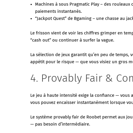
Machines à sous Pragmatic Play – des rouleaux c
paiements instantanés.
“Jackpot Quest” de Bgaming – une chasse au jack
Le frisson vient de voir les chiffres grimper en te
“cash out” ou continuer à surfer la vague.
La sélection de jeux garantit qu’en peu de temps,
appétit pour le risque — que vous visiez un gros m
4. Provably Fair & C
Le jeu à haute intensité exige la confiance — vous 
vous pouvez encaisser instantanément lorsque vou
Le système provably fair de Roobet permet aux joueu
— pas besoin d’intermédiaire.