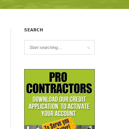
SEARCH