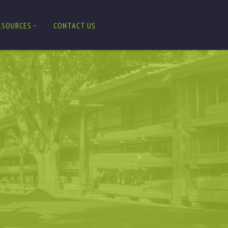
ESOURCES
CONTACT US