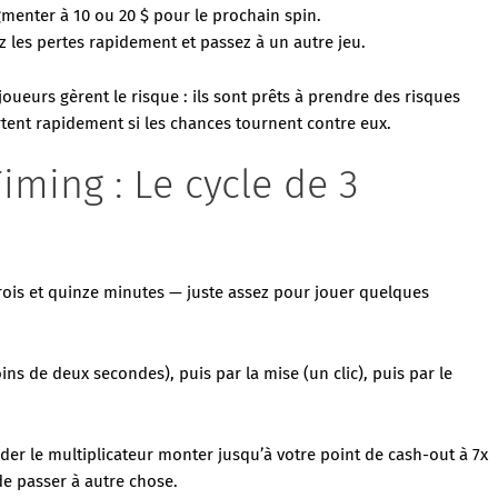
gmenter à 10 ou 20 $ pour le prochain spin.
ez les pertes rapidement et passez à un autre jeu.
oueurs gèrent le risque : ils sont prêts à prendre des risques
ortent rapidement si les chances tournent contre eux.
iming : Le cycle de 3
rois et quinze minutes — juste assez pour jouer quelques
s de deux secondes), puis par la mise (un clic), puis par le
der le multiplicateur monter jusqu’à votre point de cash-out à 7x
e passer à autre chose.