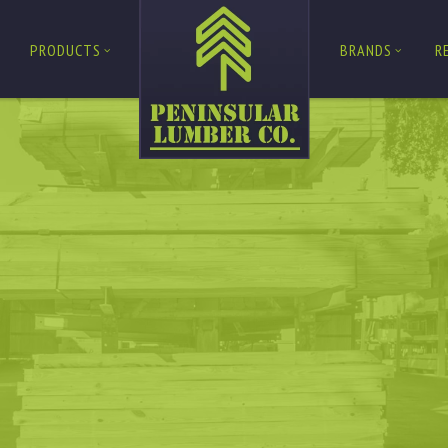
PRODUCTS
BRANDS
R