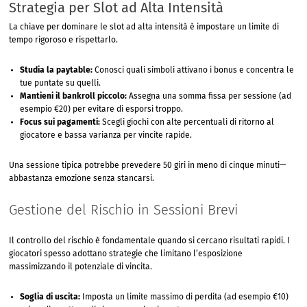
Strategia per Slot ad Alta Intensità
La chiave per dominare le slot ad alta intensità è impostare un limite di
tempo rigoroso e rispettarlo.
Studia la paytable:
Conosci quali simboli attivano i bonus e concentra le
tue puntate su quelli.
Mantieni il bankroll piccolo:
Assegna una somma fissa per sessione (ad
esempio €20) per evitare di esporsi troppo.
Focus sui pagamenti:
Scegli giochi con alte percentuali di ritorno al
giocatore e bassa varianza per vincite rapide.
Una sessione tipica potrebbe prevedere 50 giri in meno di cinque minuti—
abbastanza emozione senza stancarsi.
Gestione del Rischio in Sessioni Brevi
Il controllo del rischio è fondamentale quando si cercano risultati rapidi. I
giocatori spesso adottano strategie che limitano l’esposizione
massimizzando il potenziale di vincita.
Soglia di uscita:
Imposta un limite massimo di perdita (ad esempio €10)