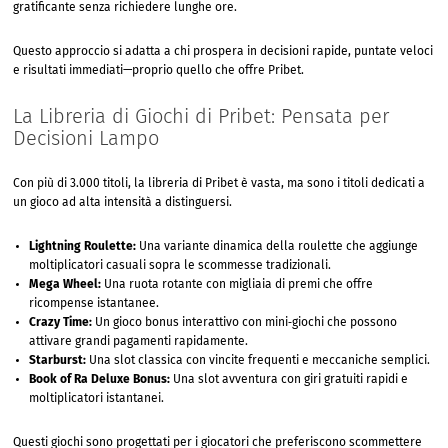
gratificante senza richiedere lunghe ore.
Questo approccio si adatta a chi prospera in decisioni rapide, puntate veloci
e risultati immediati—proprio quello che offre Pribet.
La Libreria di Giochi di Pribet: Pensata per
Decisioni Lampo
Con più di 3.000 titoli, la libreria di Pribet è vasta, ma sono i titoli dedicati a
un gioco ad alta intensità a distinguersi.
Lightning Roulette:
Una variante dinamica della roulette che aggiunge
moltiplicatori casuali sopra le scommesse tradizionali.
Mega Wheel:
Una ruota rotante con migliaia di premi che offre
ricompense istantanee.
Crazy Time:
Un gioco bonus interattivo con mini‑giochi che possono
attivare grandi pagamenti rapidamente.
Starburst:
Una slot classica con vincite frequenti e meccaniche semplici.
Book of Ra Deluxe Bonus:
Una slot avventura con giri gratuiti rapidi e
moltiplicatori istantanei.
Questi giochi sono progettati per i giocatori che preferiscono scommettere