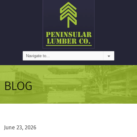
BLOG
June 23, 2026