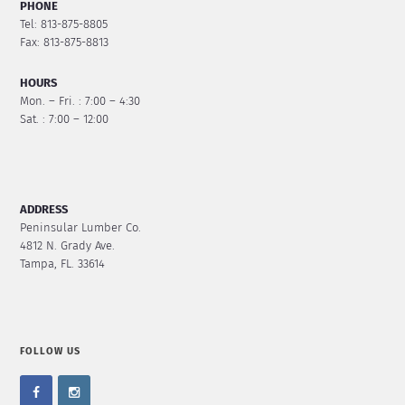
PHONE
Tel: 813-875-8805
Fax: 813-875-8813
HOURS
Mon. – Fri. : 7:00 – 4:30
Sat. : 7:00 – 12:00
ADDRESS
Peninsular Lumber Co.
4812 N. Grady Ave.
Tampa, FL. 33614
FOLLOW US