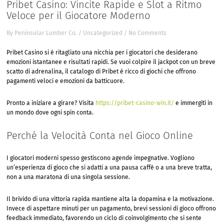
Pribet Casino: Vincite Rapide e Slot a Ritmo
Veloce per il Giocatore Moderno
By
Peninsular Lumber Co.
/
Uncategorized
/
No Comments
Pribet Casino si è ritagliato una nicchia per i giocatori che desiderano
emozioni istantanee e risultati rapidi. Se vuoi colpire il jackpot con un breve
scatto di adrenalina, il catalogo di Pribet è ricco di giochi che offrono
pagamenti veloci e emozioni da batticuore.
Pronto a iniziare a girare? Visita
https://pribet-casino-win.it/
e immergiti in
un mondo dove ogni spin conta.
Perché la Velocità Conta nel Gioco Online
I giocatori moderni spesso gestiscono agende impegnative. Vogliono
un’esperienza di gioco che si adatti a una pausa caffè o a una breve tratta,
non a una maratona di una singola sessione.
Il brivido di una vittoria rapida mantiene alta la dopamina e la motivazione.
Invece di aspettare minuti per un pagamento, brevi sessioni di gioco offrono
feedback immediato, favorendo un ciclo di coinvolgimento che si sente