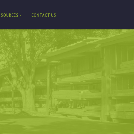
ESOURCES
CONTACT US