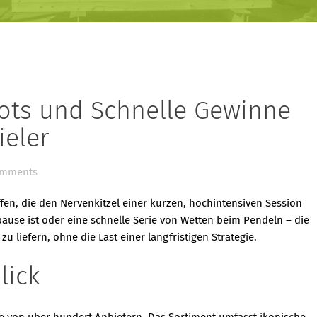
lots und Schnelle Gewinne
eler
omments
fen, die den Nervenkitzel einer kurzen, hochintensiven Session
ause ist oder eine schnelle Serie von Wetten beim Pendeln – die
zu liefern, ohne die Last einer langfristigen Strategie.
lick