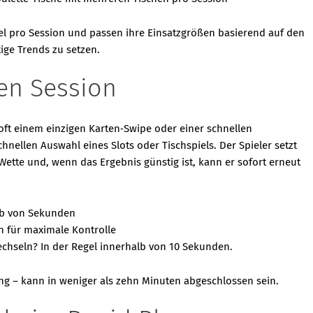
itel pro Session und passen ihre Einsatzgrößen basierend auf den
tige Trends zu setzen.
zen Session
 oft einem einzigen Karten‑Swipe oder einer schnellen
nellen Auswahl eines Slots oder Tischspiels. Der Spieler setzt
Wette und, wenn das Ergebnis günstig ist, kann er sofort erneut
alb von Sekunden
eh für maximale Kontrolle
chseln? In der Regel innerhalb von 10 Sekunden.
ng – kann in weniger als zehn Minuten abgeschlossen sein.