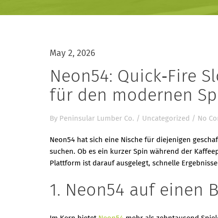
May 2, 2026
Neon54: Quick‑Fire S
für den modernen Spi
By
Peninsular Lumber Co.
/
Uncategorized
/
No C
Neon54 hat sich eine Nische für diejenigen geschaf
suchen. Ob es ein kurzer Spin während der Kaffeep
Plattform ist darauf ausgelegt, schnelle Ergebnisse 
1. Neon54 auf einen B