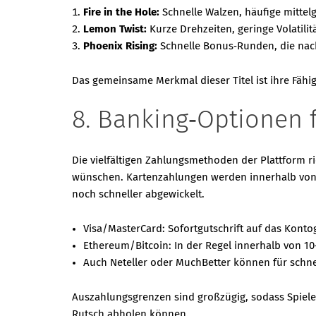
Fire in the Hole:
Schnelle Walzen, häufige mitte
Lemon Twist:
Kurze Drehzeiten, geringe Volatilitä
Phoenix Rising:
Schnelle Bonus‑Runden, die nac
Das gemeinsame Merkmal dieser Titel ist ihre Fähig
8. Banking‑Optionen f
Die vielfältigen Zahlungsmethoden der Plattform ri
wünschen. Kartenzahlungen werden innerhalb von
noch schneller abgewickelt.
Visa/MasterCard: Sofortgutschrift auf das Kont
Ethereum/Bitcoin: In der Regel innerhalb von 10
Auch Neteller oder MuchBetter können für schn
Auszahlungsgrenzen sind großzügig, sodass Spiele
Rutsch abholen können.