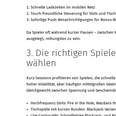
Schnelle Ladezeiten im mobilen Netz
Touch‑freundliche Steuerung für Slots und Tisch
Sofortige Push-Benachrichtigungen für Bonus‑B
Da Spieler oft während kurzer Pausen – zwischen M
ausgelegt, reibungslos zu sein.
3. Die richtigen Spie
wählen
Kurz‑Sessions profitieren von Spielen, die schne
hoher Volatilität, aber häufigen mittelgroßen Gewi
Gleichgewicht zwischen Spannung und Geschwindig
Hochfrequenz‑Slots: Fire in the Hole, Wazdans 
Tischspiele mit kurzen Runden: Blackjack-Varia
Live‑Casino‑Hits: Schnelllebige Blackjack- und 