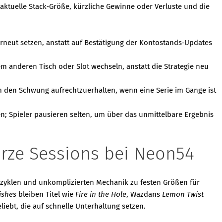
aktuelle Stack‑Größe, kürzliche Gewinne oder Verluste und die
rneut setzen, anstatt auf Bestätigung der Kontostands‑Updates
em anderen Tisch oder Slot wechseln, anstatt die Strategie neu
 den Schwung aufrechtzuerhalten, wenn eine Serie im Gange ist
en; Spieler pausieren selten, um über das unmittelbare Ergebnis
kurze Sessions bei Neon54
nnzyklen und unkomplizierten Mechanik zu festen Größen für
ishes
bleiben Titel wie
Fire in the Hole
, Wazdans
Lemon Twist
liebt, die auf schnelle Unterhaltung setzen.