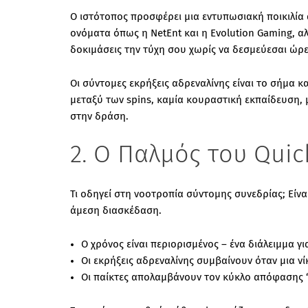
Ο ιστότοπος προσφέρει μια εντυπωσιακή ποικιλία απ
ονόματα όπως η NetEnt και η Evolution Gaming, α
δοκιμάσεις την τύχη σου χωρίς να δεσμεύεσαι ώρες
Οι σύντομες εκρήξεις αδρεναλίνης είναι το σήμα 
μεταξύ των spins, καμία κουραστική εκπαίδευση,
στην δράση.
2. Ο Παλμός του Quic
Τι οδηγεί στη νοοτροπία σύντομης συνεδρίας; Είναι 
άμεση διασκέδαση.
Ο χρόνος είναι περιορισμένος – ένα διάλειμμα γ
Οι εκρήξεις αδρεναλίνης συμβαίνουν όταν μια νί
Οι παίκτες απολαμβάνουν τον κύκλο απόφασης “w