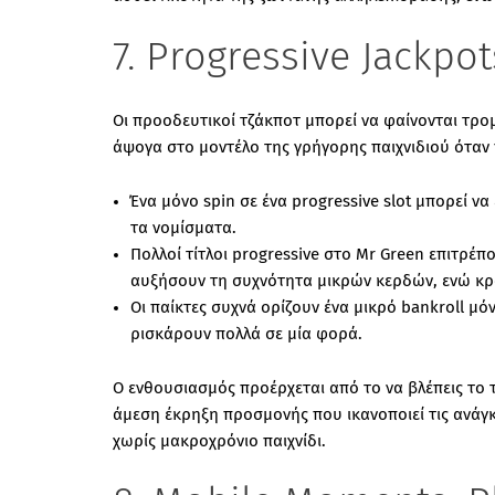
7. Progressive Jackpot
Οι προοδευτικοί τζάκποτ μπορεί να φαίνονται τρο
άψογα στο μοντέλο της γρήγορης παιχνιδιού όταν 
Ένα μόνο spin σε ένα progressive slot μπορεί 
τα νομίσματα.
Πολλοί τίτλοι progressive στο Mr Green επιτρέπ
αυξήσουν τη συχνότητα μικρών κερδών, ενώ κρ
Οι παίκτες συχνά ορίζουν ένα μικρό bankroll μό
ρισκάρουν πολλά σε μία φορά.
Ο ενθουσιασμός προέρχεται από το να βλέπεις το 
άμεση έκρηξη προσμονής που ικανοποιεί τις ανάγ
χωρίς μακροχρόνιο παιχνίδι.