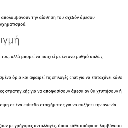
που απολαμβάνουν την αίσθηση του σχεδόν άμεσου
οιχηματισμού.
τιγμή
ς του, αλλά μπορεί να παιχτεί με έντονο ρυθμό απλώς
ένα όρια και αφαιρεί τις επιλογές chat για να επιταχύνει κάθε
κες στρατηγικής για να αποφασίσουν άμεσα αν θα χτυπήσουν ή
σιμη σε ένα επίπεδο στοιχήματος για να αυξήσει την αγωνία
άζουν με γρήγορες ανταλλαγές, όπου κάθε απόφαση λαμβάνεται