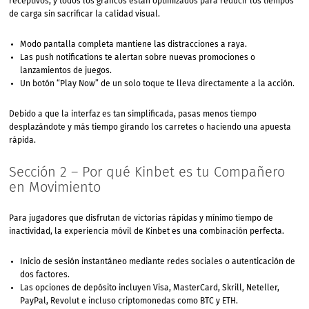
receptivos, y todos los gráficos están optimizados para reducir los tiempos
de carga sin sacrificar la calidad visual.
Modo pantalla completa mantiene las distracciones a raya.
Las push notifications te alertan sobre nuevas promociones o
lanzamientos de juegos.
Un botón “Play Now” de un solo toque te lleva directamente a la acción.
Debido a que la interfaz es tan simplificada, pasas menos tiempo
desplazándote y más tiempo girando los carretes o haciendo una apuesta
rápida.
Sección 2 – Por qué Kinbet es tu Compañero
en Movimiento
Para jugadores que disfrutan de victorias rápidas y mínimo tiempo de
inactividad, la experiencia móvil de Kinbet es una combinación perfecta.
Inicio de sesión instantáneo mediante redes sociales o autenticación de
dos factores.
Las opciones de depósito incluyen Visa, MasterCard, Skrill, Neteller,
PayPal, Revolut e incluso criptomonedas como BTC y ETH.