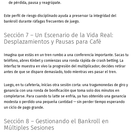
de pérdida, pausa y reagrúpate.
Este perfil de riesgo disciplinado ayuda a preservar la integridad del
bankroll durante ráfagas frecuentes de juego.
Sección 7 – Un Escenario de la Vida Real:
Desplazamientos y Pausas para Café
Imagina que estás en un tren rumbo a una conferencia importante. Sacas tu
teléfono, abres Kinbet y comienzas una ronda rápida de crash betting. La
interfaz te muestra en vivo la progresión del multiplicador; decides retirar
antes de que se dispare demasiado, todo mientras ves pasar el tren.
Luego, en tu cafetería, inicias otra sesión corta: una tragamonedas de giro y
ganancia con una ronda de bonificación que toma solo dos minutos en
completarse. Para cuando tu latte se enfría, ya has obtenido una ganancia
modesta o perdido una pequeña cantidad — sin perder tiempo esperando
un ciclo de pago grande.
Sección 8 – Gestionando el Bankroll en
Múltiples Sesiones