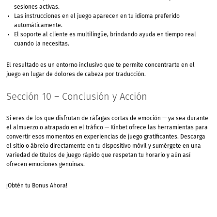
sesiones activas.
Las instrucciones en el juego aparecen en tu idioma preferido
automáticamente.
El soporte al cliente es multilingüe, brindando ayuda en tiempo real
cuando la necesitas.
El resultado es un entorno inclusivo que te permite concentrarte en el
juego en lugar de dolores de cabeza por traducción.
Sección 10 – Conclusión y Acción
Si eres de los que disfrutan de ráfagas cortas de emoción — ya sea durante
el almuerzo o atrapado en el tráfico — Kinbet ofrece las herramientas para
convertir esos momentos en experiencias de juego gratificantes. Descarga
el sitio o ábrelo directamente en tu dispositivo móvil y sumérgete en una
variedad de títulos de juego rápido que respetan tu horario y aún así
ofrecen emociones genuinas.
¡Obtén tu Bonus Ahora!