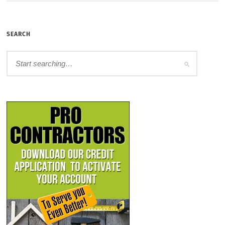
SEARCH