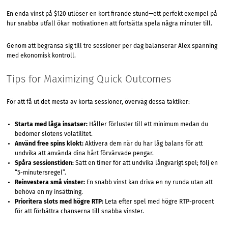
En enda vinst på $120 utlöser en kort firande stund—ett perfekt exempel på
hur snabba utfall ökar motivationen att fortsätta spela några minuter till.
Genom att begränsa sig till tre sessioner per dag balanserar Alex spänning
med ekonomisk kontroll.
Tips for Maximizing Quick Outcomes
För att få ut det mesta av korta sessioner, överväg dessa taktiker:
Starta med låga insatser:
Håller förluster till ett minimum medan du
bedömer slotens volatilitet.
Använd free spins klokt:
Aktivera dem när du har låg balans för att
undvika att använda dina hårt förvärvade pengar.
Spåra sessionstiden:
Sätt en timer för att undvika långvarigt spel; följ en
“5-minutersregel”.
Reinvestera små vinster:
En snabb vinst kan driva en ny runda utan att
behöva en ny insättning.
Prioritera slots med högre RTP:
Leta efter spel med högre RTP-procent
för att förbättra chanserna till snabba vinster.