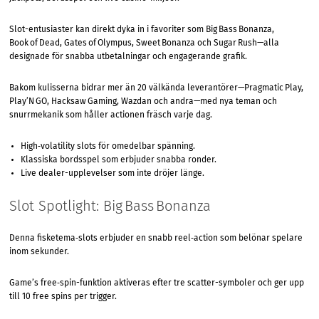
Slot-entusiaster kan direkt dyka in i favoriter som Big Bass Bonanza,
Book of Dead, Gates of Olympus, Sweet Bonanza och Sugar Rush—alla
designade för snabba utbetalningar och engagerande grafik.
Bakom kulisserna bidrar mer än 20 välkända leverantörer—Pragmatic Play,
Play’N GO, Hacksaw Gaming, Wazdan och andra—med nya teman och
snurrmekanik som håller actionen fräsch varje dag.
High‑volatility slots för omedelbar spänning.
Klassiska bordsspel som erbjuder snabba ronder.
Live dealer-upplevelser som inte dröjer länge.
Slot Spotlight: Big Bass Bonanza
Denna fisketema‑slots erbjuder en snabb reel‑action som belönar spelare
inom sekunder.
Game’s free‑spin-funktion aktiveras efter tre scatter-symboler och ger upp
till 10 free spins per trigger.