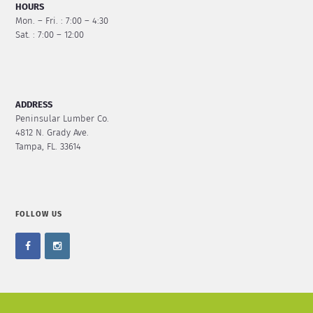
HOURS
Mon. – Fri. : 7:00 – 4:30
Sat. : 7:00 – 12:00
ADDRESS
Peninsular Lumber Co.
4812 N. Grady Ave.
Tampa, FL. 33614
FOLLOW US