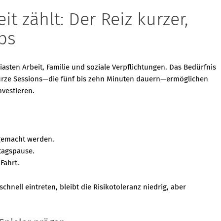
 zählt: Der Reiz kurzer,
ps
iasten Arbeit, Familie und soziale Verpflichtungen. Das Bedürfnis
 Kurze Sessions—die fünf bis zehn Minuten dauern—ermöglichen
nvestieren.
 gemacht werden.
tagspause.
Fahrt.
hnell eintreten, bleibt die Risikotoleranz niedrig, aber