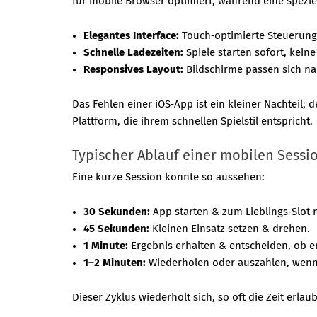
für mobile Browser optimiert, während eine spezie
Elegantes Interface:
Touch‑optimierte Steuerung
Schnelle Ladezeiten:
Spiele starten sofort, kein
Responsives Layout:
Bildschirme passen sich na
Das Fehlen einer iOS‑App ist ein kleiner Nachteil;
Plattform, die ihrem schnellen Spielstil entspricht.
Typischer Ablauf einer mobilen Sessi
Eine kurze Session könnte so aussehen:
30 Sekunden:
App starten & zum Lieblings‑Slot n
45 Sekunden:
Kleinen Einsatz setzen & drehen.
1 Minute:
Ergebnis erhalten & entscheiden, ob e
1–2 Minuten:
Wiederholen oder auszahlen, wenn
Dieser Zyklus wiederholt sich, so oft die Zeit erla