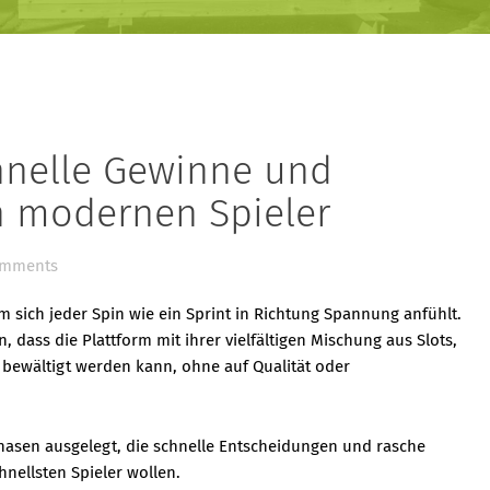
hnelle Gewinne und
en modernen Spieler
omments
 sich jeder Spin wie ein Sprint in Richtung Spannung anfühlt.
, dass die Plattform mit ihrer vielfältigen Mischung aus Slots,
n bewältigt werden kann, ohne auf Qualität oder
lphasen ausgelegt, die schnelle Entscheidungen und rasche
ellsten Spieler wollen.