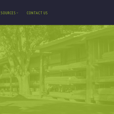
ESOURCES
CONTACT US