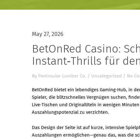
May 27, 2026
BetOnRed Casino: Sc
Instant‑Thrills für d
By
Peninsular Lumber Co.
/
Uncategorized
/
No C
BetOnRed bietet ein lebendiges Gaming‑Hub, in dem
Spieler, die blitzschnelles Vergnügen suchen, finden
Live‑Tischen und Originaltiteln in wenigen Minute
Auszahlungspotenzial zu verzichten.
Das Design der Seite ist auf kurze, intensive Spie
Auszahlungen ermöglichen—genau das, was die schn