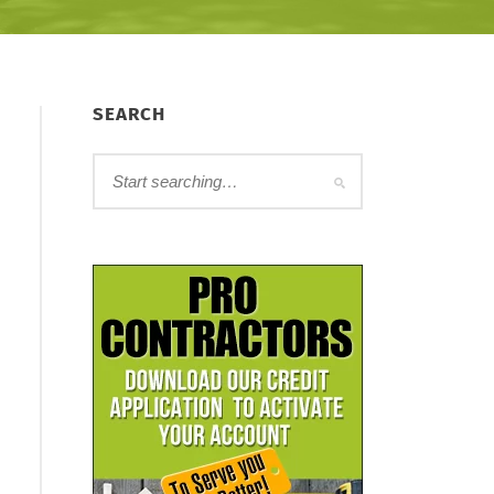
SEARCH