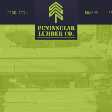
PRODUCTS
BRANDS
R