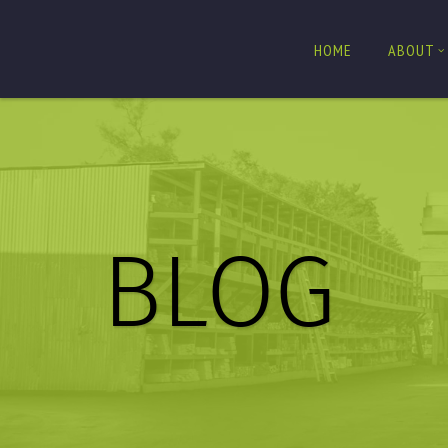
HOME
ABOUT
BLOG