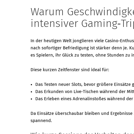
Warum Geschwindigkeit
intensiver Gaming‑Tri
In der heutigen Welt jonglieren viele Casino‑Enthus
nach sofortiger Befriedigung ist stärker denn je.
es Spielern, ihr Glück zu testen, ohne Stunden zu i
Diese kurzen Zeitfenster sind ideal für:
Das Testen neuer Slots, bevor größere Einsätze
Das Erkunden von Live‑Tischen während der Mit
Das Erleben eines Adrenalinstoßes während der 
Da Einsätze überschaubar bleiben und Ergebnisse sc
spannend.