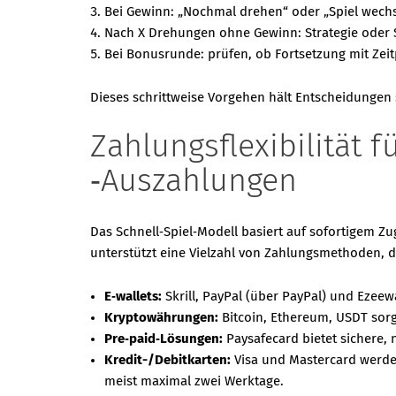
Bei Gewinn: „Nochmal drehen“ oder „Spiel wechs
Nach X Drehungen ohne Gewinn: Strategie oder 
Bei Bonusrunde: prüfen, ob Fortsetzung mit Zeitp
Dieses schrittweise Vorgehen hält Entscheidungen s
Zahlungsflexibilität 
‑Auszahlungen
Das Schnell‑Spiel‑Modell basiert auf sofortigem Z
unterstützt eine Vielzahl von Zahlungsmethoden, 
E‑wallets:
Skrill, PayPal (über PayPal) und Ezeew
Kryptowährungen:
Bitcoin, Ethereum, USDT sorg
Pre‑paid‑Lösungen:
Paysafecard bietet sichere, 
Kredit-/Debitkarten:
Visa und Mastercard werde
meist maximal zwei Werktage.