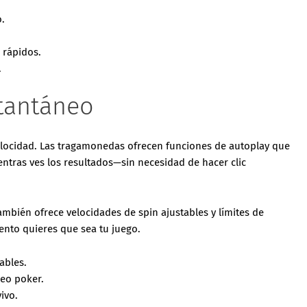
.
.
 rápidos.
.
tantáneo
elocidad. Las tragamonedas ofrecen funciones de autoplay que
ntras ves los resultados—sin necesidad de hacer clic
ambién ofrece velocidades de spin ajustables y límites de
ento quieres que sea tu juego.
ables.
eo poker.
ivo.