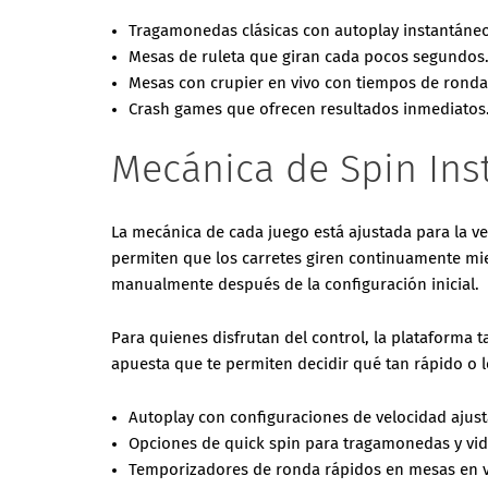
Tragamonedas clásicas con autoplay instantáneo
Mesas de ruleta que giran cada pocos segundos
Mesas con crupier en vivo con tiempos de ronda
Crash games que ofrecen resultados inmediatos
Mecánica de Spin Ins
La mecánica de cada juego está ajustada para la v
permiten que los carretes giren continuamente mie
manualmente después de la configuración inicial.
Para quienes disfrutan del control, la plataforma t
apuesta que te permiten decidir qué tan rápido o l
Autoplay con configuraciones de velocidad ajust
Opciones de quick spin para tragamonedas y vid
Temporizadores de ronda rápidos en mesas en v