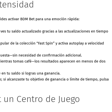
ntensidad
cides activar BDM Bet para una emoción rápida:
ves tu saldo actualizado gracias a las actualizaciones en tiempo
ar de la colección “Fast Spin” y activa autoplay a velocidad
puesta—sin necesidad de confirmación adicional.
mientras tomas café—los resultados aparecen en menos de dos
 en tu saldo si logras una ganancia.
; si alcanzaste tu objetivo de ganancia o límite de tiempo, pulsa
 un Centro de Juego