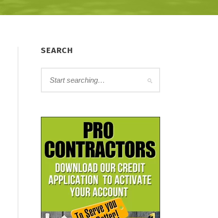
SEARCH