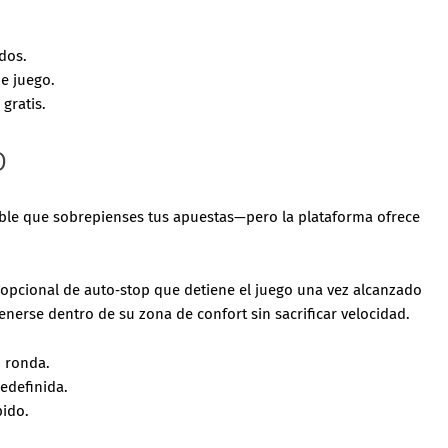
dos.
e juego.
gratis.
o
able que sobrepienses tus apuestas—pero la plataforma ofrece
.
 opcional de auto‑stop que detiene el juego una vez alcanzado
erse dentro de su zona de confort sin sacrificar velocidad.
o ronda.
edefinida.
pido.