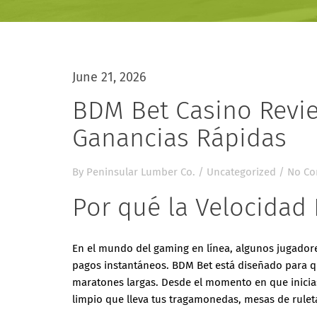
June 21, 2026
BDM Bet Casino Revie
Ganancias Rápidas
By
Peninsular Lumber Co.
/
Uncategorized
/
No C
Por qué la Velocidad
En el mundo del gaming en línea, algunos jugador
pagos instantáneos. BDM Bet está diseñado para qu
maratones largas. Desde el momento en que inicias 
limpio que lleva tus tragamonedas, mesas de ruleta